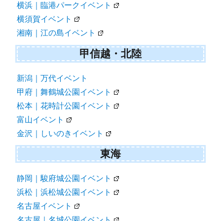
横浜｜臨港パークイベント
横須賀イベント
湘南｜江の島イベント
甲信越・北陸
新潟｜万代イベント
甲府｜舞鶴城公園イベント
松本｜花時計公園イベント
富山イベント
金沢｜しいのきイベント
東海
静岡｜駿府城公園イベント
浜松｜浜松城公園イベント
名古屋イベント
名古屋｜名城公園イベント