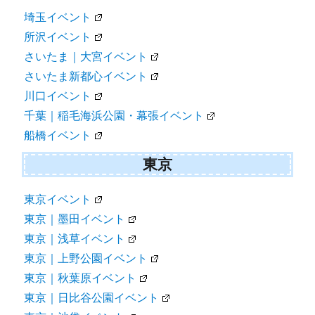
埼玉イベント
所沢イベント
さいたま｜大宮イベント
さいたま新都心イベント
川口イベント
千葉｜稲毛海浜公園・幕張イベント
船橋イベント
東京
東京イベント
東京｜墨田イベント
東京｜浅草イベント
東京｜上野公園イベント
東京｜秋葉原イベント
東京｜日比谷公園イベント