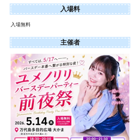
入場料
入場無料
主催者