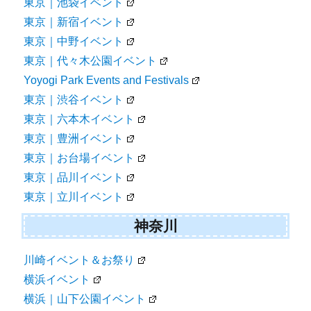
東京｜池袋イベント
東京｜新宿イベント
東京｜中野イベント
東京｜代々木公園イベント
Yoyogi Park Events and Festivals
東京｜渋谷イベント
東京｜六本木イベント
東京｜豊洲イベント
東京｜お台場イベント
東京｜品川イベント
東京｜立川イベント
神奈川
川崎イベント＆お祭り
横浜イベント
横浜｜山下公園イベント