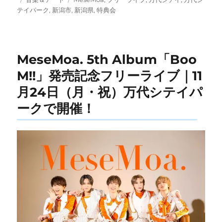
稿
テ
グ
テイパーク
,
新潟市
,
新潟県
,
特典会
日:
ゴ
リ
ー
MeseMoa. 5th Album「Boo
M!!」発売記念フリーライブ｜11
月24日（月・祝）万代シテイパ
ークで開催！