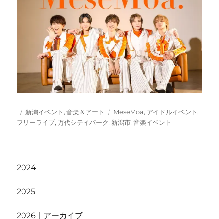
投
カ
タ
新潟イベント
,
音楽＆アート
MeseMoa
,
アイドルイベント
,
稿
テ
グ
フリーライブ
,
万代シテイパーク
,
新潟市
,
音楽イベント
日:
ゴ
リ
ー
2024
2025
2026｜アーカイブ