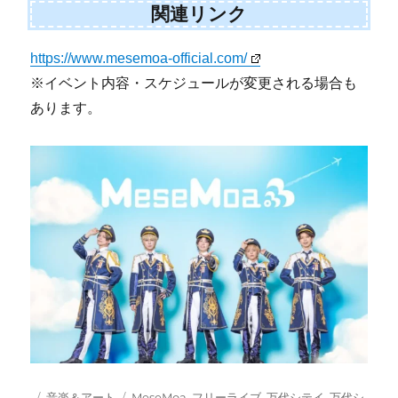
関連リンク
https://www.mesemoa-official.com/
※イベント内容・スケジュールが変更される場合も
あります。
投
カ
タ
音楽＆アート
MeseMoa
,
フリーライブ
,
万代シテイ
,
万代シ