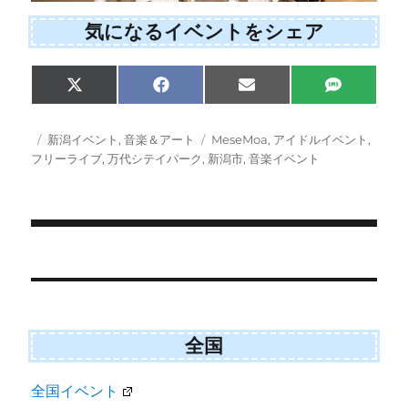
気になるイベントをシェア
Share
Share
Share
Share
X
F
E
S
on
on
on
on
(
a
m
M
T
c
a
S
w
e
i
投
カ
タ
新潟イベント
,
音楽＆アート
MeseMoa
,
アイドルイベント
,
i
b
l
稿
テ
グ
フリーライブ
,
万代シテイパーク
,
新潟市
,
音楽イベント
t
o
日:
ゴ
t
o
e
k
リ
r
ー
)
投
稿
ナ
ビ
全国
ゲ
全国イベント
ー