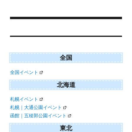
日:
ゴ
t
o
e
k
リ
r
ー
)
投
稿
ナ
ビ
全国
ゲ
全国イベント
ー
シ
北海道
ョ
札幌イベント
ン
札幌｜大通公園イベント
函館｜五稜郭公園イベント
東北