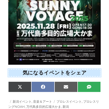
気になるイベントをシェア
Share
Share
Share
Share
X
F
E
S
on
on
on
on
(
a
m
M
T
c
a
S
w
e
i
投
カ
タ
新潟イベント
,
音楽＆アート
プロレスイベント
,
プロレスリ
i
b
l
稿
テ
グ
ングNOAH
,
万代島多目的広場大かま
,
新潟
t
o