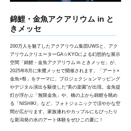
錦鯉・金魚アクアリウム in と
きメッセ
200万人を魅了したアクアリウム集団UWSと、アク
アリウムクリエーターGA☆KYOによる幻想的な展示
空間「錦鯉・金魚アクアリウム in ときメッセ」が、
2025年8月に朱鷺メッセで開催されます。「アート×
金魚×祭」をテーマに、プロジェクションマッピング
やデジタル演出を駆使した“美の楽園”が出現。金魚提
灯が浮かぶ「無限金魚」や、橋の上から錦鯉を眺め
る「NISHIKI」など、フォトジェニックで涼やかな空
間が広がります。家族連れやカップルにもぴったり
な新潟発の水のアート体験をぜひこの夏に！