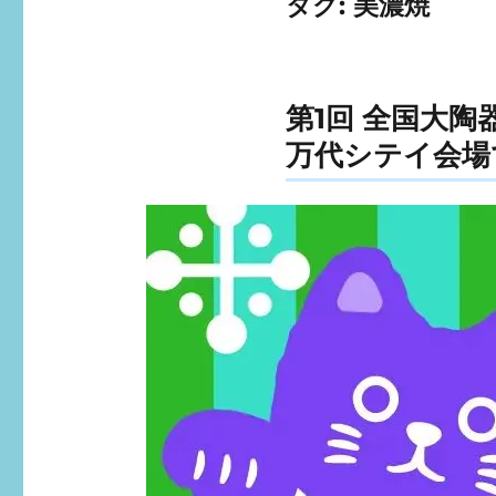
タグ:
美濃焼
第1回 全国大陶
万代シテイ会場