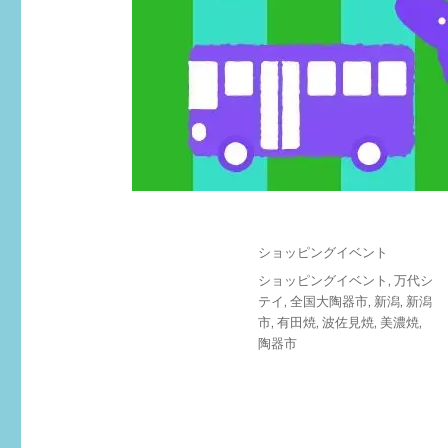
投
カ
ショッピングイベント
稿
テ
タ
ショッピングイベント
,
万代シ
日:
ゴ
グ
テイ
,
全国大陶器市
,
新潟
,
新潟
リ
市
,
有田焼
,
波佐見焼
,
美濃焼
,
ー
陶器市