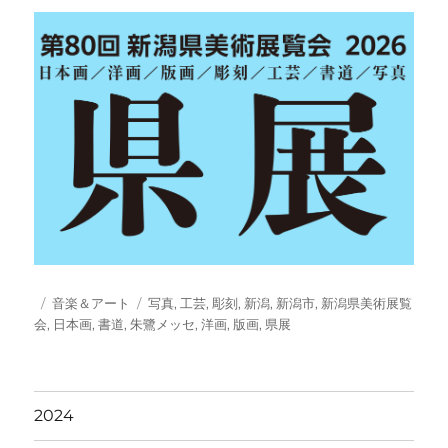
投
カ
タ
音楽＆アート
写真
,
工芸
,
彫刻
,
新潟
,
新潟市
,
新潟県美術展覧
稿
テ
グ
会
,
日本画
,
書道
,
朱鷺メッセ
,
洋画
,
版画
,
県展
日:
ゴ
リ
ー
2024