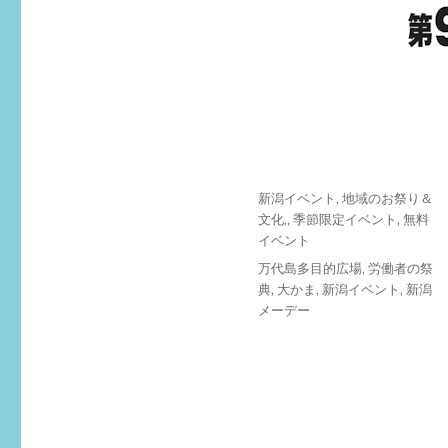
投
カ
新潟イベント
,
地域のお祭り＆
稿
テ
文化,
,
季節限定イベント
,
無料
日:
ゴ
イベント
リ
タ
万代島多目的広場
,
労働者の祭
ー
グ
典
,
大かま
,
新潟イベント
,
新潟
メーデー