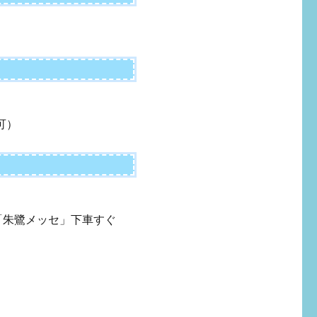
可）
「朱鷺メッセ」下車すぐ