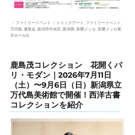
投
カ
タ
ファミリーイベント
トリックアート
,
ファミリーイベント
,
稿
テ
グ
万代島
,
展覧会
,
新潟市中央区
,
新潟県
,
朱鷺メッセ
,
朱鷺メッセ展
日:
ゴ
示ホールB
リ
ー
鹿島茂コレクション 花開くパ
リ・モダン｜2026年7月11日
（土）〜9月6日（日）新潟県立
万代島美術館で開催！西洋古書
コレクションを紹介