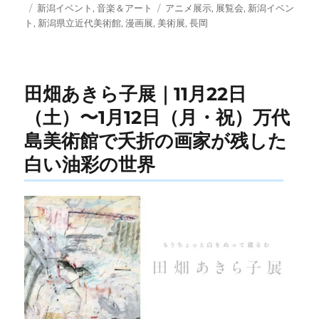
投
カ
タ
新潟イベント
,
音楽＆アート
アニメ展示
,
展覧会
,
新潟イベン
稿
テ
グ
ト
,
新潟県立近代美術館
,
漫画展
,
美術展
,
長岡
日:
ゴ
リ
ー
田畑あきら子展｜11月22日
（土）〜1月12日（月・祝）万代
島美術館で夭折の画家が残した
白い油彩の世界