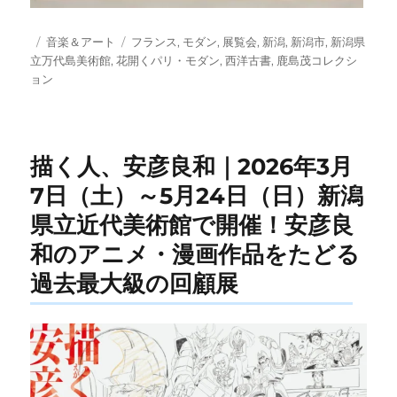
投
カ
タ
音楽＆アート
フランス
,
モダン
,
展覧会
,
新潟
,
新潟市
,
新潟県
稿
テ
グ
立万代島美術館
,
花開くパリ・モダン
,
西洋古書
,
鹿島茂コレクシ
日:
ゴ
ョン
リ
ー
描く人、安彦良和｜2026年3月
7日（土）～5月24日（日）新潟
県立近代美術館で開催！安彦良
和のアニメ・漫画作品をたどる
過去最大級の回顧展