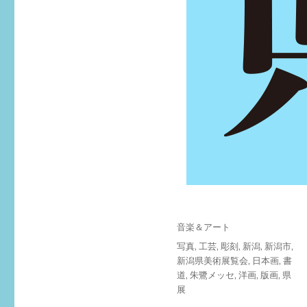
投
カ
音楽＆アート
稿
テ
タ
写真
,
工芸
,
彫刻
,
新潟
,
新潟市
,
日:
ゴ
グ
新潟県美術展覧会
,
日本画
,
書
リ
道
,
朱鷺メッセ
,
洋画
,
版画
,
県
ー
展