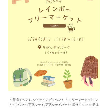
投
カ
タ
新潟イベント
,
ショッピングイベント
フリーマーケット
,
フ
稿
テ
グ
リマイベント
,
万代シテイ
,
万代シテイパーク
,
屋外イベント
,
新潟