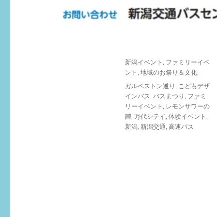
投
カ
新潟イベント
,
ファミリーイベ
稿
テ
ント
,
地域のお祭り＆文化,
日:
ゴ
タ
ガルベストン通り
,
こどもデザ
リ
グ
インバス
,
バスまつり
,
ファミ
ー
リーイベント
,
レモンサワーの
陣
,
万代シテイ
,
体験イベント
,
新潟
,
新潟交通
,
高速バス