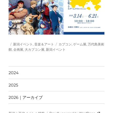
投
カ
タ
新潟イベント
,
音楽＆アート
カプコン
,
ゲーム展
,
万代島美術
稿
テ
グ
館
,
企画展
,
大カプコン展
,
新潟イベント
日:
ゴ
リ
ー
2024
2025
2026｜アーカイブ