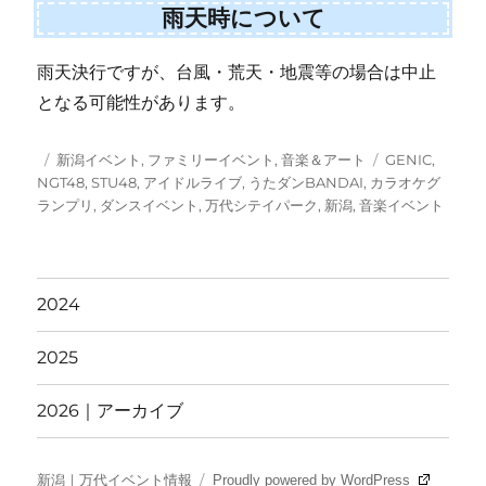
雨天時について
雨天決行ですが、台風・荒天・地震等の場合は中止
となる可能性があります。
投
カ
タ
新潟イベント
,
ファミリーイベント
,
音楽＆アート
GENIC
,
稿
テ
グ
NGT48
,
STU48
,
アイドルライブ
,
うたダンBANDAI
,
カラオケグ
日:
ゴ
ランプリ
,
ダンスイベント
,
万代シテイパーク
,
新潟
,
音楽イベント
リ
ー
2024
2025
2026｜アーカイブ
新潟｜万代イベント情報
Proudly powered by WordPress